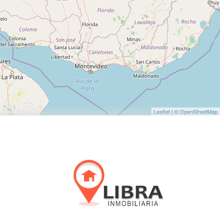
Leaflet
| ©
OpenStreetMap